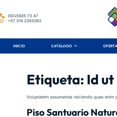
(602)885 73 47
+57 314 2365292
INICIO
CATÁLOGO
OFERT
Etiqueta:
Id u
Voluptatem assumenda reiciendis quae enim pari
Piso Santuario Natu