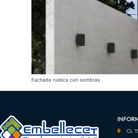
Fachada rustica con sombras
INFOR
CL 1