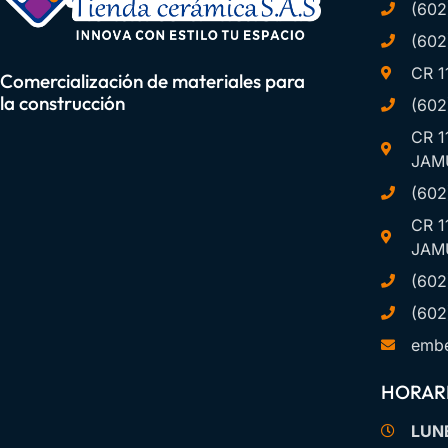
(602
(602
CR 1
Comercialización de materiales para
la construcción
(602
CR 1
JAM
(602
CR 1
JAM
(602
(602
embe
HORARI
LUNE