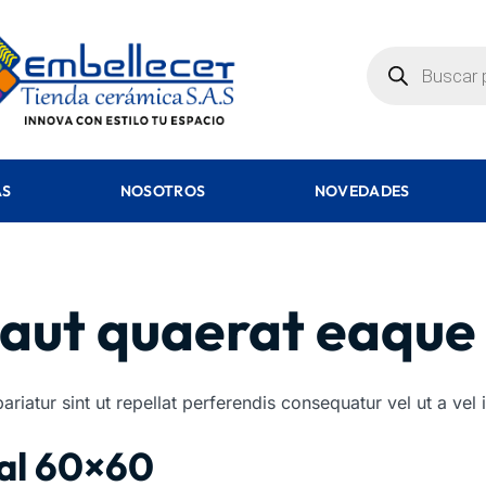
AS
NOSOTROS
NOVEDADES
t aut quaerat eaque
atur sint ut repellat perferendis consequatur vel ut a vel i
ral 60×60