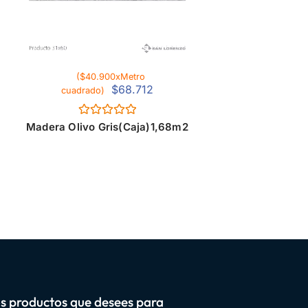
($40.900xMetro
$
68.712
cuadrado)
Valorado
Madera Olivo Gris(Caja)1,68m2
con
0
de
5
os productos que desees para