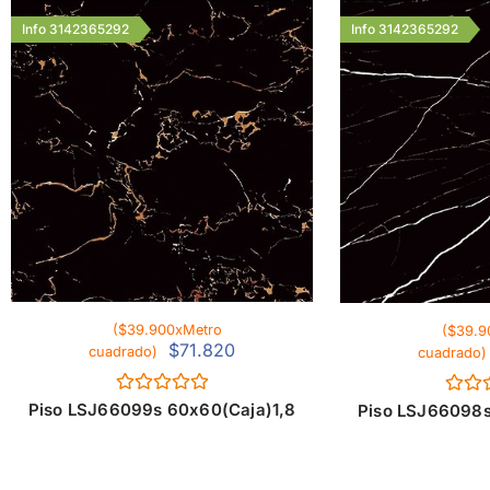
Info 3142365292
Info 3142365292
($39.900xMetro
($39.9
$
71.820
cuadrado)
cuadrado)
Valorado
Valor
Piso LSJ66099s 60x60(Caja)1,8
Piso LSJ66098s
con
con
0
0
de
de
5
5