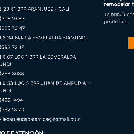
remodelar t
5 23 61 BRR ARANJUEZ - CALI
Te brindamos
)306 10 53
productos.
)885 73 47
1 8 34 BRR LA ESMERALDA -JAMUNDI
)592 72 17
1 6 07 LOC 1 BRR LA ESMERALDA -
UNDI
)288 3038
1 9 53 LOC 5 BRR JUAN DE AMPUDIA -
UNDI
)409 1494
)592 18 70
llecertiendaceramica@hotmail.com
O DE ATENCIÓN: