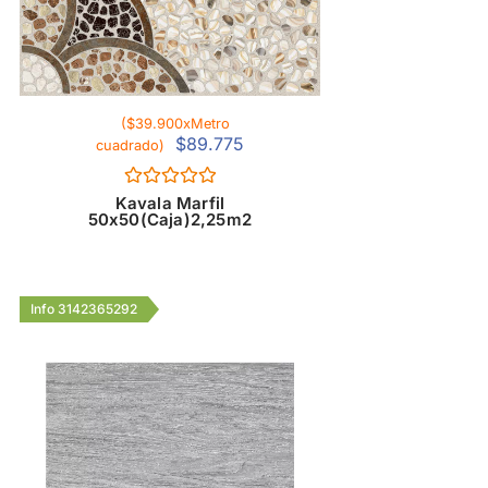
($39.900xMetro
$
89.775
cuadrado)
Valorado
Kavala Marfil
con
50x50(Caja)2,25m2
0
de
5
Info 3142365292