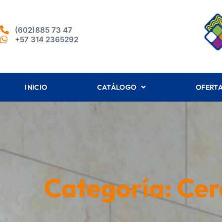
(602)885 73 47
+57 314 2365292
INICIO
CATÁLOGO
OFERT
Categoría: Ce