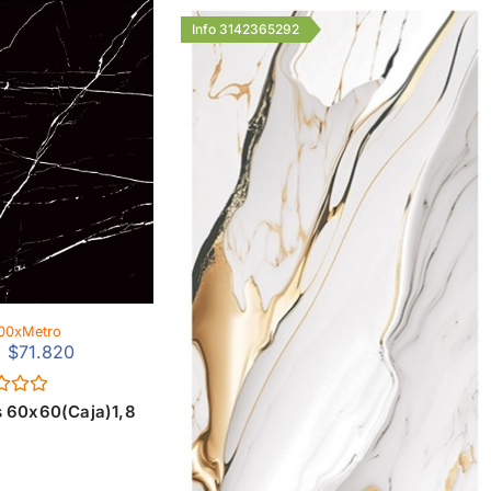
Info 3142365292
00xMetro
$
71.820
ado
 60x60(Caja)1,8