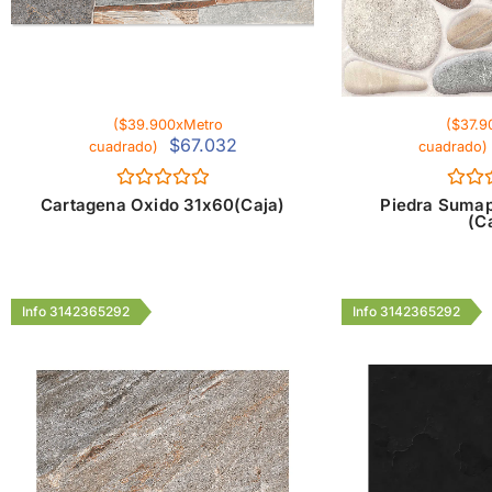
($39.900xMetro
($37.9
$
67.032
cuadrado)
cuadrado)
Valorado
Valor
Cartagena Oxido 31x60(Caja)
Piedra Suma
con
con
(C
0
0
de
de
5
5
Info 3142365292
Info 3142365292