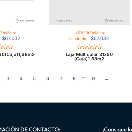
00xMetro
($39.900xMetro
$
67.032
$
67.032
cuadrado)
ado
Valorado
x60(Caja)1,68m2
Laja Multicolor 31x60
con
(Caja)1.68m2
0
de
5
...
3
4
5
6
7
8
9
→
MACIÓN DE CONTACTO:
¡Consigue l