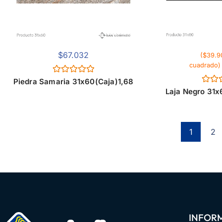
$
67.032
($39.9
cuadrado)
Valorado
Piedra Samaria 31x60(Caja)1,68
con
Valor
Laja Negro 31
0
con
de
0
5
de
5
1
2
INFOR