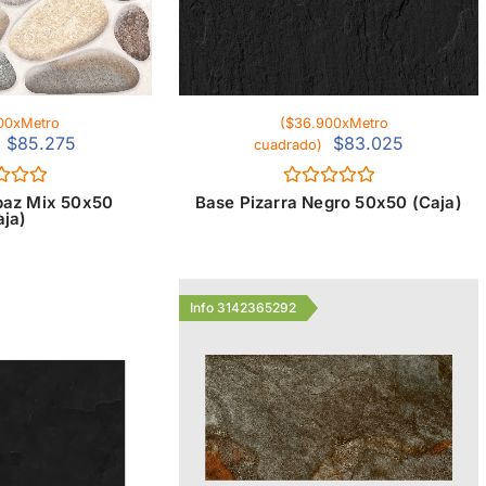
00xMetro
($36.900xMetro
$
85.275
$
83.025
cuadrado)
ado
Valorado
paz Mix 50x50
Base Pizarra Negro 50x50 (Caja)
con
aja)
0
de
5
Info 3142365292