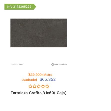
Info 3142365292
($39.900xMetro
$
65.352
cuadrado)
Valorado
Fortaleza Grafito 31x60( Caja)
con
0
de
5