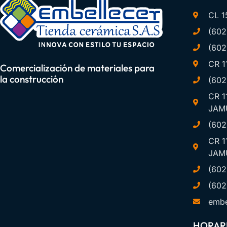
CL 1
(602
(602
CR 1
Comercialización de materiales para
la construcción
(602
CR 1
JAM
(602
CR 1
JAM
(602
(602
embe
HORARI