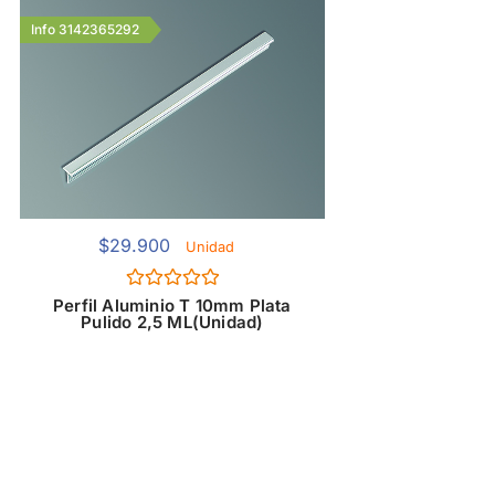
Info 3142365292
$
29.900
Unidad
Valorado
Perfil Aluminio T 10mm Plata
con
Pulido 2,5 ML(Unidad)
0
de
5