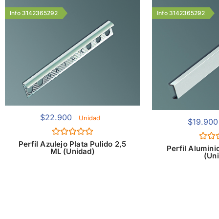
Info 3142365292
Info 3142365292
$
22.900
Unidad
$
19.900
Valorado
Perfil Azulejo Plata Pulido 2,5
Valor
Perfil Alumini
con
ML (Unidad)
con
(Un
0
0
de
de
5
5