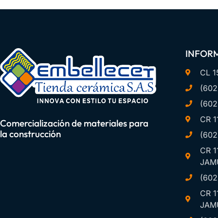
INFOR
CL 1
(602
(602
CR 1
Comercialización de materiales para
la construcción
(602
CR 1
JAM
(602
CR 1
JAM