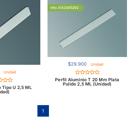
Info 3142365292
$
29.900
Unidad
Unidad
Valorado
Perfil Aluminio T 20 Mm Plata
con
Pulido 2,5 ML (Unidad)
ado
0
o Tipo U 2,5 ML
de
idad)
5
1