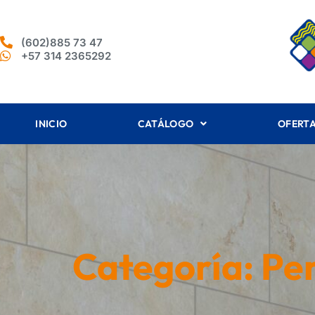
(602)885 73 47
+57 314 2365292
INICIO
CATÁLOGO
OFERT
Categoría: Per