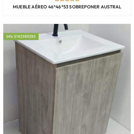
Valorado
MUEBLE AÉREO 46*46*53 SOBREPONER AUSTRAL
con
0
de
5
Info 3142365292