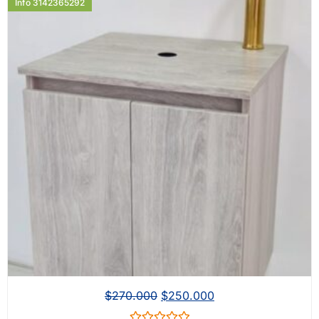
Info 3142365292
$
270.000
$
250.000