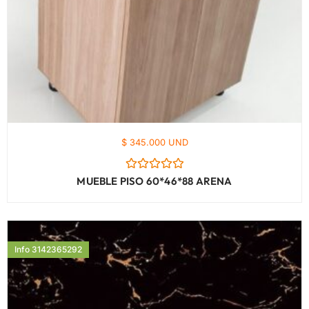
$ 345.000 UND
Valorado
MUEBLE PISO 60*46*88 ARENA
con
0
de
5
Info 3142365292