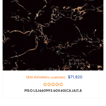
$
71.820
($39.900xMetro cuadrado)
Valorado
PISO LSJ66099S 60X60(CAJA)1,8
con
0
de
5