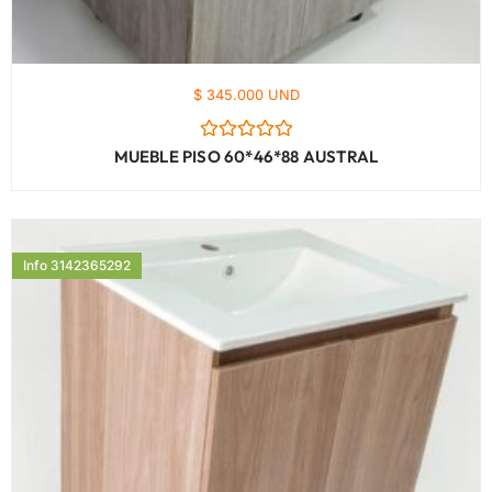
$ 345.000 UND
Valorado
MUEBLE PISO 60*46*88 AUSTRAL
con
0
de
5
Info 3142365292