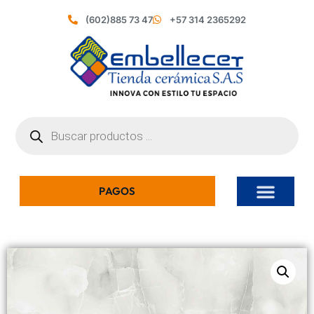
(602)885 73 47
+57 314 2365292
PAGOS