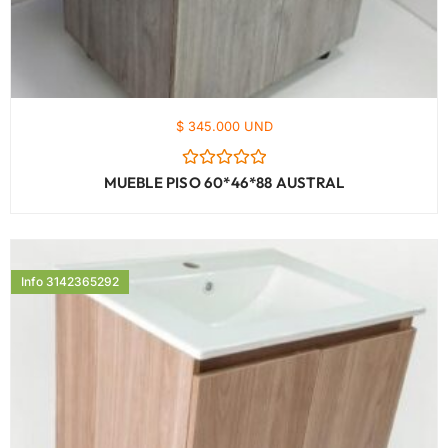
$ 345.000 UND
Valorado
MUEBLE PISO 60*46*88 AUSTRAL
con
0
de
5
Info 3142365292