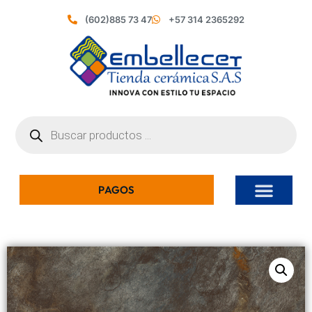
(602)885 73 47
+57 314 2365292
PAGOS