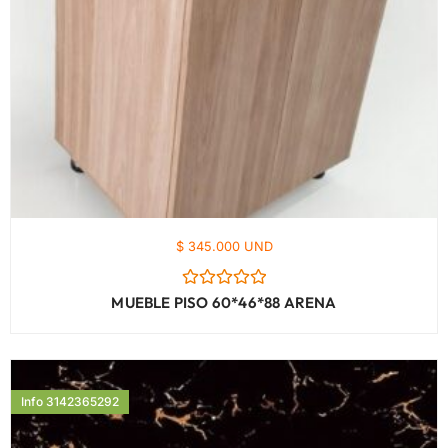
$ 345.000 UND
Valorado
MUEBLE PISO 60*46*88 ARENA
con
0
de
5
Info 3142365292