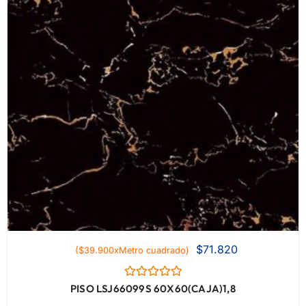
$
71.820
($39.900xMetro cuadrado)
Valorado
PISO LSJ66099S 60X60(CAJA)1,8
con