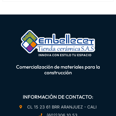
0
de
5
Comercialización de materiales para la
construcción
INFORMACIÓN DE CONTACTO:
CL 15 23 61 BRR ARANJUEZ - CALI
(602)306 10 53