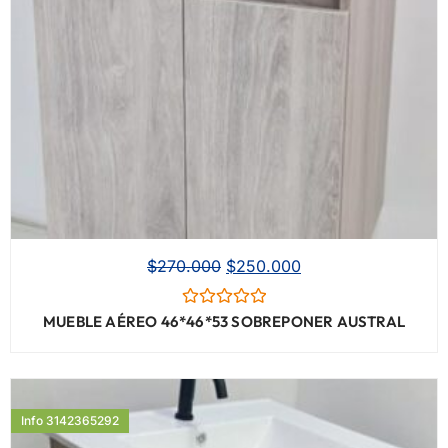
$
270.000
$
250.000
Valorado
MUEBLE AÉREO 46*46*53 SOBREPONER AUSTRAL
con
0
de
5
Info 3142365292