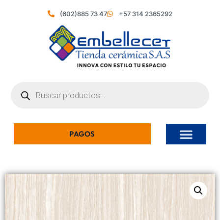
(602)885 73 47
+57 314 2365292
PAGOS