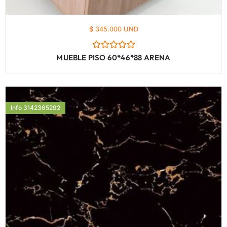
$ 345.000 UND
Valorado
MUEBLE PISO 60*46*88 ARENA
con
0
de
5
Info 3142365292