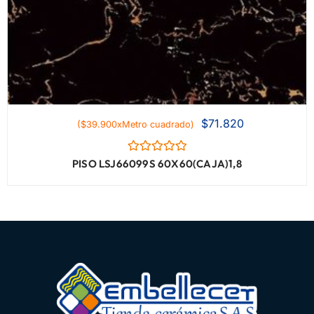
$
71.820
($39.900xMetro cuadrado)
Valorado
PISO LSJ66099S 60X60(CAJA)1,8
con
0
de
5