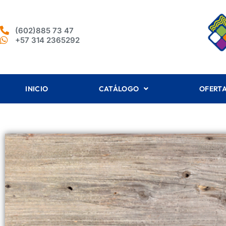
(602)885 73 47
+57 314 2365292
INICIO
CATÁLOGO
OFERT