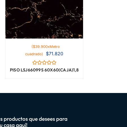
($39.900xMetro
$
71.820
cuadrado)
Valorado
PISO LSJ66099S 60X60(CAJA)1,8
con
0
de
5
os productos que desees para
u casa aquí!