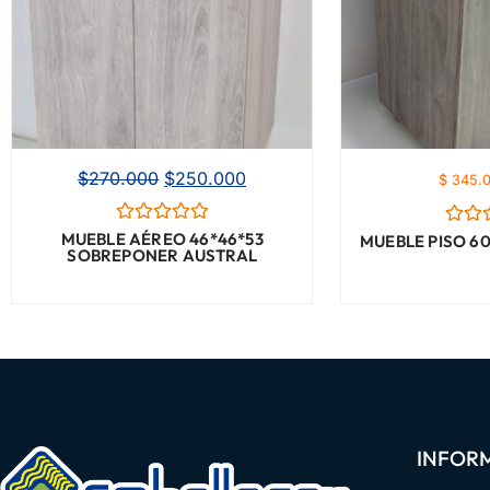
$
270.000
$
250.000
$ 345.
Valorado
MUEBLE AÉREO 46*46*53
Valor
MUEBLE PISO 6
con
SOBREPONER AUSTRAL
con
0
0
de
de
5
5
INFOR