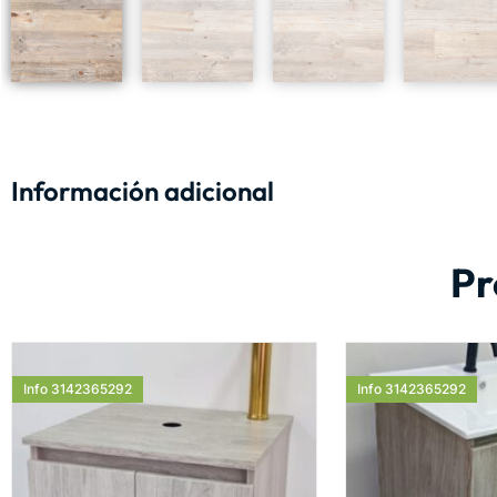
Información adicional
Pr
Info 3142365292
Info 3142365292