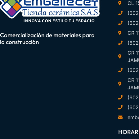
CL 1
(602
(602
CR 1
Comercialización de materiales para
la construcción
(602
CR 1
JAM
(602
CR 1
JAM
(602
(602
embe
HORARI