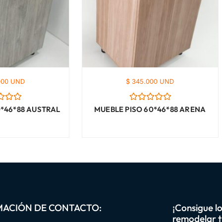
000 UND
$ 345.000 UND
ado
Valorado
0*46*88 AUSTRAL
MUEBLE PISO 60*46*88 ARENA
con
0
de
5
MACIÓN DE CONTACTO:
¡Consigue l
remodelar t