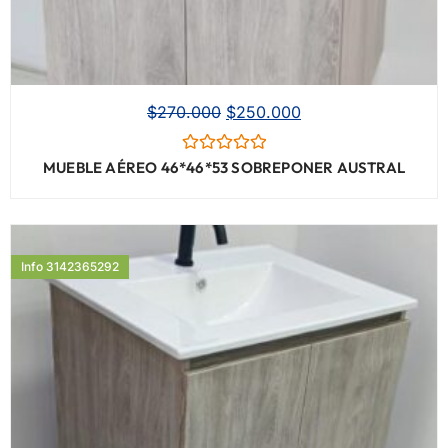
$
270.000
$
250.000
Valorado
MUEBLE AÉREO 46*46*53 SOBREPONER AUSTRAL
con
0
de
5
Info 3142365292