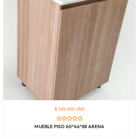
$ 345.000 UND
Valorado
MUEBLE PISO 60*46*88 ARENA
con
0