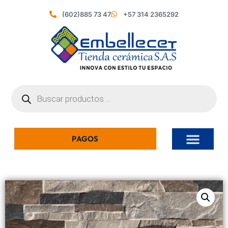
(602)885 73 47
+57 314 2365292
PAGOS