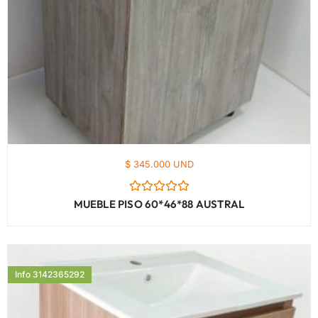
$ 345.000 UND
Valorado
MUEBLE PISO 60*46*88 AUSTRAL
con
0
de
5
Info 3142365292