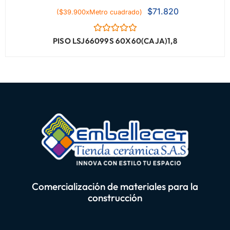
$
71.820
($39.900xMetro cuadrado)
Valorado
PISO LSJ66099S 60X60(CAJA)1,8
con
0
de
5
Comercialización de materiales para la
construcción