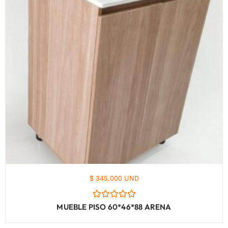
$ 345.000 UND
Valorado
MUEBLE PISO 60*46*88 ARENA
con
0
de