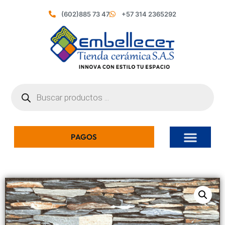
(602)885 73 47
+57 314 2365292
PAGOS