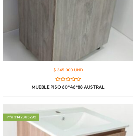
$ 345.000 UND
Valorado
MUEBLE PISO 60*46*88 AUSTRAL
con
0
de
5
Info 3142365292