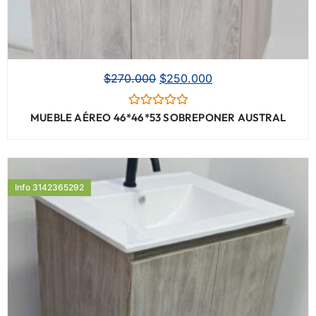
$
270.000
$
250.000
Valorado
MUEBLE AÉREO 46*46*53 SOBREPONER AUSTRAL
con
0
de
5
Info 3142365292