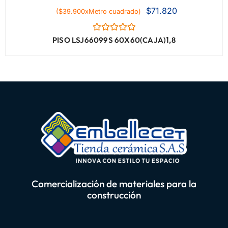
$
71.820
($39.900xMetro cuadrado)
Valorado
PISO LSJ66099S 60X60(CAJA)1,8
con
0
de
5
Comercialización de materiales para la
construcción