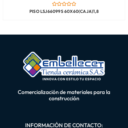
Valorado
PISO LSJ66099S 60X60(CAJA)1,8
con
0
de
5
Comercialización de materiales para la
construcción
INFORMACIÓN DE CONTACTO: