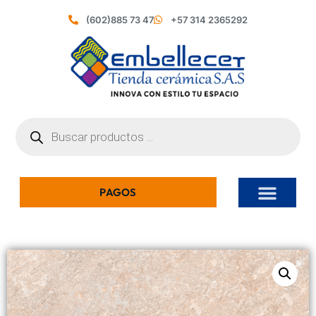
(602)885 73 47
+57 314 2365292
PAGOS