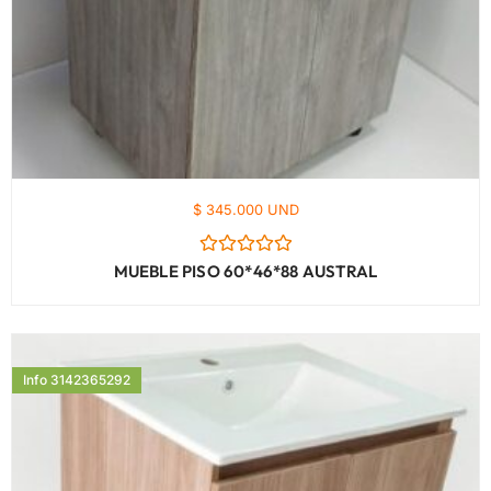
$ 345.000 UND
Valorado
MUEBLE PISO 60*46*88 AUSTRAL
con
0
de
5
Info 3142365292