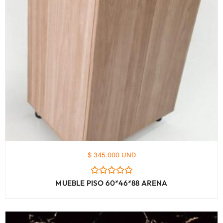
$ 345.000 UND
Valorado
MUEBLE PISO 60*46*88 ARENA
con
0
de
5