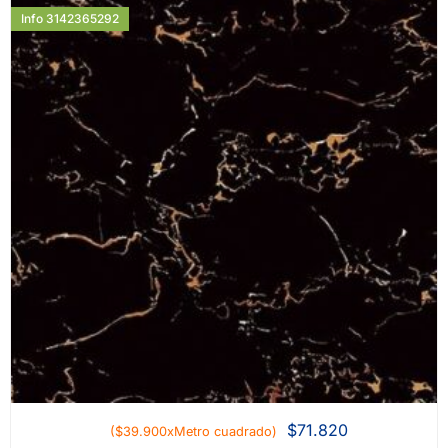
Info 3142365292
$
71.820
($39.900xMetro cuadrado)