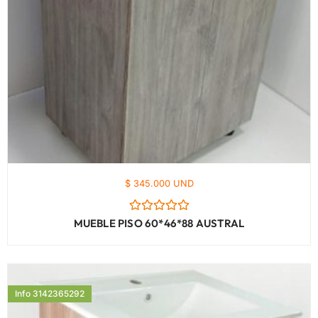
$ 345.000 UND
Valorado
MUEBLE PISO 60*46*88 AUSTRAL
con
0
de
5
Info 3142365292