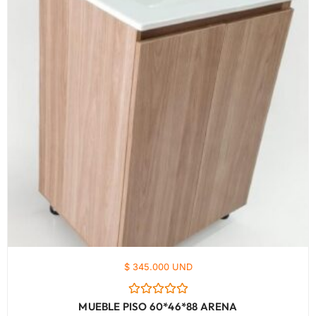
$ 345.000 UND
Valorado
MUEBLE PISO 60*46*88 ARENA
con