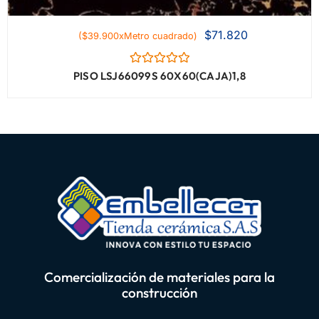
$
71.820
($39.900xMetro cuadrado)
Valorado
PISO LSJ66099S 60X60(CAJA)1,8
con
0
de
5
Comercialización de materiales para la
construcción