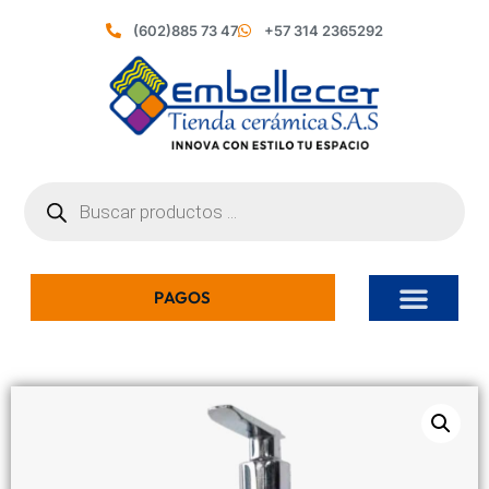
(602)885 73 47
+57 314 2365292
PAGOS