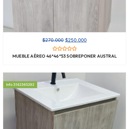
$
270.000
$
250.000
Valorado
MUEBLE AÉREO 46*46*53 SOBREPONER AUSTRAL
con
0
de
5
Info 3142365292